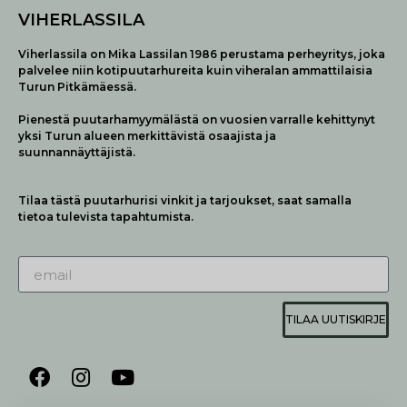
VIHERLASSILA
Viherlassila on Mika Lassilan 1986 perustama perheyritys, joka
palvelee niin kotipuutarhureita kuin viheralan ammattilaisia
Turun Pitkämäessä.
Pienestä puutarhamyymälästä on vuosien varralle kehittynyt
yksi Turun alueen merkittävistä osaajista ja
suunnannäyttäjistä.
Tilaa tästä puutarhurisi vinkit ja tarjoukset, saat samalla
tietoa tulevista tapahtumista.
TILAA UUTISKIRJE