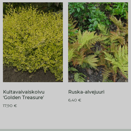
Kultavaivaiskoivu
Ruska-alvejuuri
‘Golden Treasure’
6,40
€
17,90
€